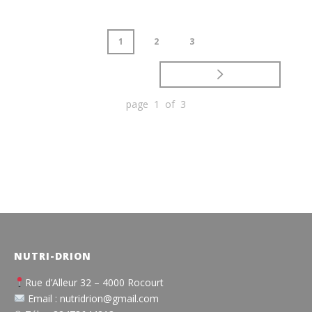
1
2
3
page 1 of 3
NUTRI-DRION
Rue d’Alleur 32 – 4000 Rocourt
Email : nutridrion@gmail.com