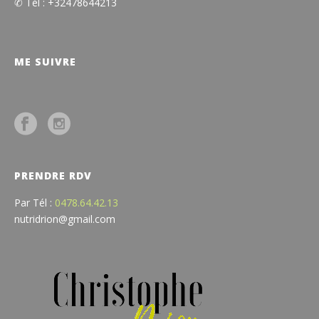
✆ Tél : +32478644213
ME SUIVRE
PRENDRE RDV
Par Tél :
0478.64.42.13
nutridrion@gmail.com